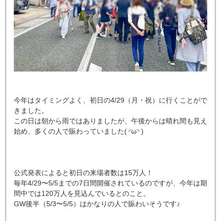
今年はタイミングよく、初日の4/29（月・祝）に行くことがで
きました。
この日は朝から雨ではありましたが、午後からは晴れ間も見え
始め、多くの人で賑わっていました( ◜ω◝ )
公式発表によると初日の来場者数は15万人！
毎年4/29〜5/5までの7日間開催されているのですが、今年は期
間中では120万人を見込んでいるとのこと。
GW後半（5/3〜5/5）はかなりの人で賑わいそうです♪