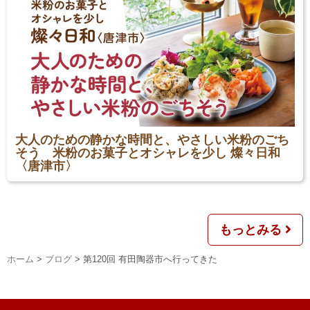
大人のための静かな時間と、やさしい米粉のごち
そう 米粉のお菓子とオシャレを少し 燦々日和
〈唐津市〉
もっとみる
ホーム
>
ブログ
>
第120回 有田陶器市へ行ってきた