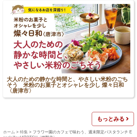
大人のための静かな時間と、やさしい米粉のごち
そう 米粉のお菓子とオシャレを少し 燦々日和
〈唐津市〉
もっとみる
ホーム
>
特集
>
フラワー園のカフェで味わう、週末限定パスタランチ E