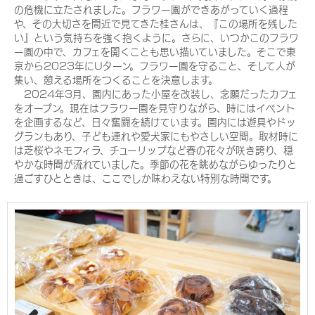
の危機に立たされました。フラワー園ができあがっていく過程
や、その大切さを間近で見てきた桂さんは、『この場所を残した
い』という気持ちを強く抱くように。さらに、いつかこのフラワ
ー園の中で、カフェを開くことも思い描いていました。そこで東
京から2023年にUターン。フラワー園を守ること、そして人が
集い、憩える場所をつくることを決意します。
2024年3月、園内にあった小屋を改装し、念願だったカフェ
をオープン。現在はフラワー園を見守りながら、時にはイベント
を企画するなど、日々奮闘を続けています。園内には遊具やドッ
グランもあり、子ども連れや愛犬家にもやさしい空間。取材時に
は芝桜やネモフィラ、チューリップなど春の花々が咲き誇り、穏
やかな時間が流れていました。季節の花を眺めながらゆったりと
過ごすひとときは、ここでしか味わえない特別な時間です。