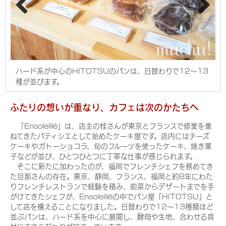
Pre
Nex
viou
t
s
ハード系が中心のHITOTSUのパンは、日替わりで12～13
種が並びます。
ふたりの想いが重なり、カフェは次のかたちへ
「Ensoleillé」は、店主の桂さんが東京とフランスで修業を重
ねてきたパティシエとして始めたケーキ屋です。店内にはチーズ
ケーキやガトーショコラ、旬のフルーツを使ったケーキ、焼き菓
子などが並び、ひとつひとつに丁寧な仕事が感じられます。
そこに新たに加わったのが、福岡でフレンチシェフを務めてき
た旦那さんの存在。東京、静岡、フランス、福岡と約8年にわた
りフレンチレストランで経験を積み、前菜からデザートまでを手
がけてきたシェフが、Ensoleilléの中でパン屋「HITOTSU」と
して店を構えることになりました。日替わりで12～13種類ほど
並ぶパンは、ハード系を中心に展開し、酵母や生地、合わせる具