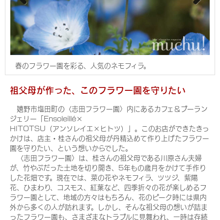
Pre
Nex
viou
t
s
春のフラワー園を彩る、人気のネモフィラ。
祖父母が作った、このフラワー園を守りたい
嬉野市塩田町の〈志田フラワー園〉内にあるカフェ＆ブーラン
ジェリー「Ensoleillé×
HITOTSU（アンソレイエ×ヒトツ）」。このお店ができたきっ
かけは、店主・桂さんの祖父母が丹精込めて作り上げたフラワー
園を守りたい、という想いからでした。
〈志田フラワー園〉は、桂さんの祖父母である川原さん夫婦
が、竹やぶだった土地を切り開き、5年もの歳月をかけて手作り
した花畑です。現在では、菜の花やネモフィラ、ツツジ、紫陽
花、ひまわり、コスモス、紅葉など、四季折々の花が楽しめるフ
ラワー園として、地域の方々はもちろん、花のピーク時には県内
外から多くの人が訪れます。しかし、そんな祖父母の想いが詰ま
ったフラワー園も、さまざまなトラブルに見舞われ、一時は存続