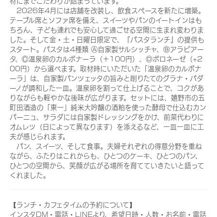
材にまでこだわりが詰まっています。
2026年4月には店舗を改装し、飲食スペースを新たに増築。
テーブル席とソファ席を備え、スイーツやパンのイートインはも
ちろん、子ども連れでも安心して過ごせる空間に生まれ変わりま
した。そして金・土・日曜日限定で、『パスタランチ』の提供も
スタート。パスタは4種類 Ⓐ自家製サルシッチャ、Ⓑアラビアー
タ、Ⓒ温泉卵のカルボナーラ（＋100円）、Ⓓボロネーゼ（+2
00円）から選べます。取材時にいただいた「温泉卵のカルボナ
ーラ」は、自家製パンツェッタの旨みと削りたてのグラナ・パダ
ーノが調和した一皿。温泉卵を割って仕上げることで、コクがあ
りながらも軽やかな後味が広がります。セットには、嬉野市の五
町田酒造の「東一」純米大吟醸の酒粕を使った酵母で仕込むカン
パーニュ、サラダには自家製ドレッシングをかけ、前菜代わりに
オムレツ（日によって異なります）を添えるなど、一皿一皿に工
夫が感じられます。
パン、スイーツ、そして食事。夫婦それぞれの得意分野を重ね
ながら、ふたりはこれからも、ひとつのケーキ、ひとつのパン、
ひとつの空間から、笑顔が広がる場所を育てていきたいと語って
くれました。
【ランチ・カフェタイムの予約について】
インスタDM・電話・LINEより、希望日時・人数・お名前・電話