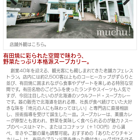
Pre
Nex
viou
t
s
店舗外観はこちら。
有田焼に彩られた空間で味わう、
野菜たっぷり本格派スープカリー。
創業40年を迎える、観光客にも親しまれてきた老舗カフェレス
トラン。店内には約2,500客以上ものコーヒーカップがずらりと
並び、有田焼に囲まれながら食事やデザートを楽しめる特別な空
間です。有田名物のごどうふを使ったランチやスイーツも人気で
すが、今回注目したいのが北海道のソウルフード・スープカレー
です。器の販売で北海道を訪れる際、社長が食べ続けていた大好
きな味を「地元の人にも味わってほしい」と専門店に直接相談
し、技術指導を受けて誕生した一皿。スープカレーは、薬膳カレ
ーが原型とも言われ、野菜を美味しく食べられるのが魅力♪スー
プのベースはトマト、またはココナッツ（＋100円）から選
べ、辛さやご飯の量も調整可能。おすすめの「ありたどりチキン
カリー」は、有田のブランド鶏を使った骨付きレッグがほろほろ