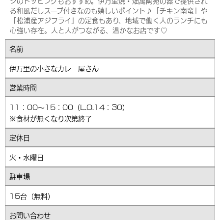
ジのトッピングもおすすめ。伊万里焼・畑萬陶苑の器で提供され
る和風だしスープ付きなのも嬉しいポイント♪「チキン南蛮」や
「松浦産アジフライ」の定食もあり、地域で働く人のランチにも
心強い存在。人と人がつながる、温かなお店です♡
名前
伊万里の小さなカレー屋さん
営業時間
11：00～15：00（L.O.14：30）
※食材が無くなり次第終了
定休日
火・水曜日
駐車場
15台（無料）
お問い合わせ