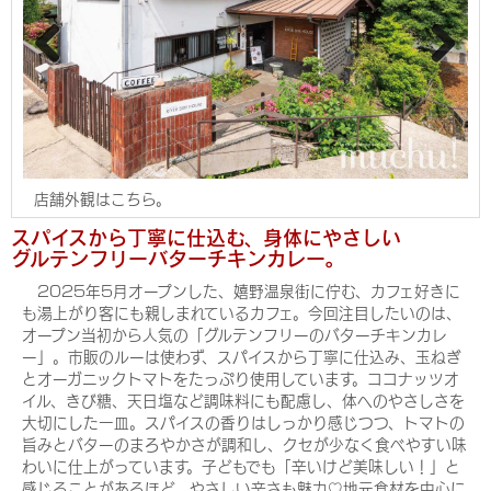
Pre
Nex
viou
t
s
店舗外観はこちら。
スパイスから丁寧に仕込む、身体にやさしい
グルテンフリーバターチキンカレー。
2025年5月オープンした、嬉野温泉街に佇む、カフェ好きに
も湯上がり客にも親しまれているカフェ。今回注目したいのは、
オープン当初から人気の「グルテンフリーのバターチキンカレ
ー」。市販のルーは使わず、スパイスから丁寧に仕込み、玉ねぎ
とオーガニックトマトをたっぷり使用しています。ココナッツオ
イル、きび糖、天日塩など調味料にも配慮し、体へのやさしさを
大切にした一皿。スパイスの香りはしっかり感じつつ、トマトの
旨みとバターのまろやかさが調和し、クセが少なく食べやすい味
わいに仕上がっています。子どもでも「辛いけど美味しい！」と
感じることがあるほど、やさしい辛さも魅力♡地元食材を中心に