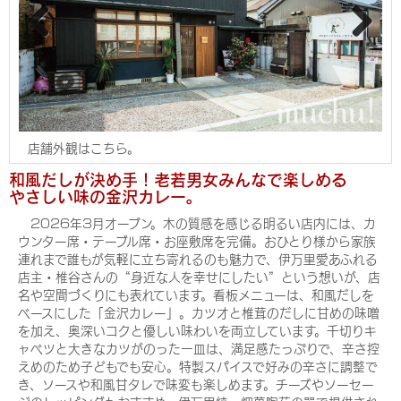
Pre
Nex
viou
t
s
店舗外観はこちら。
和風だしが決め手！老若男女みんなで楽しめる
やさしい味の金沢カレー。
2026年3月オープン。木の質感を感じる明るい店内には、カ
ウンター席・テーブル席・お座敷席を完備。おひとり様から家族
連れまで誰もが気軽に立ち寄れるのも魅力で、伊万里愛あふれる
店主・椎谷さんの“身近な人を幸せにしたい”という想いが、店
名や空間づくりにも表れています。看板メニューは、和風だしを
ベースにした「金沢カレー」。カツオと椎茸のだしに甘めの味噌
を加え、奥深いコクと優しい味わいを両立しています。千切りキ
ャベツと大きなカツがのった一皿は、満足感たっぷりで、辛さ控
えめのため子どもでも安心。特製スパイスで好みの辛さに調整で
き、ソースや和風甘タレで味変も楽しめます。チーズやソーセー