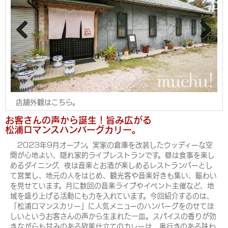
Pre
Nex
viou
t
s
店舗外観はこちら。
お客さんの声から誕生！旨み広がる
松浦ロマンスハンバーグカリー。
2023年9月オープン。実家の倉庫を改装したウッディーな空
間が心地よい、隠れ家的ライブレストランです。昼は食事を楽し
めるダイニング、夜は音楽とお酒が楽しめるレストランバーとし
て営業し、地元の人をはじめ、観光客や音楽好きも集い、賑わい
を見せています。月に数回の音楽ライブやイベント主催など、地
域を盛り上げる活動にも力を入れています。今回紹介するのは、
「松浦ロマンスカリー」に人気メニューのハンバーグをのせてほ
しいというお客さんの声から生まれた一皿。スパイスの香りが効
きながらも甘みのある欧風仕立てのカレーは、奥行きのある味わ