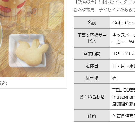
【読者の声】店内は広く、外に
絵本や木馬、子どもイスがある
名前
Cafe C
キッズメニ
子育て応援サー
ビス
ーカー・Wi-
営業時間
12：00～
定休日
日・月・水
駐車場
有
TEL 09
お問い合わせ
Instagr
店舗紹介動
住所
佐賀県伊万