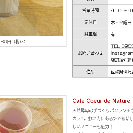
営業時間
9：00～1
定休日
木・金曜日
駐車場
有
TEL 09
お問い合わせ
Instagr
店舗紹介動
住所
佐賀県伊万
Cafe Coeur de Nature
天然酵母の手づくりパンランチ
カフェ。敷地内にある畑で栽培
しいメニューも魅力！