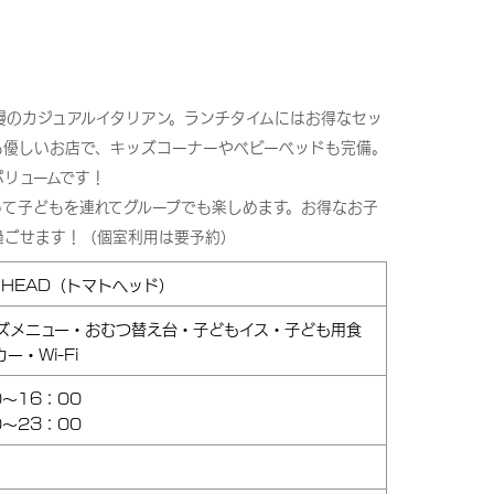
慢のカジュアルイタリアン。ランチタイムにはお得なセッ
も優しいお店で、キッズコーナーやベビーベッドも完備。
ボリュームです！
って子どもを連れてグループでも楽しめます。お得なお子
過ごせます！（個室利用は要予約）
 HEAD（トマトヘッド）
ズメニュー・おむつ替え台・子どもイス・子ども用食
ー・Wi-Fi
0～16：00
0～23：00