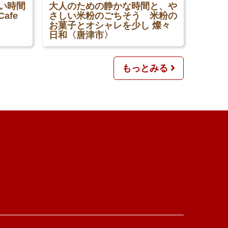
い時間
大人のための静かな時間と、や
afe
さしい米粉のごちそう 米粉の
お菓子とオシャレを少し 燦々
日和〈唐津市〉
もっとみる