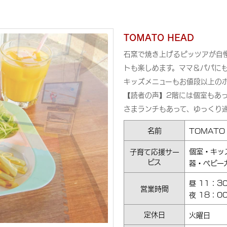
TOMATO HEAD
石窯で焼き上げるピッツアが自
トも楽しめます。ママ＆パパに
キッズメニューもお値段以上の
【読者の声】2階には個室もあ
さまランチもあって、ゆっくり
名前
TOMATO
個室・キッ
子育て応援サー
ビス
器・ベビーカ
昼 11：3
営業時間
夜 18：0
定休日
火曜日