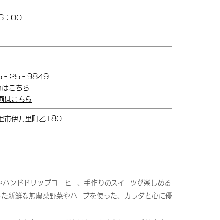
6：00
55‐25‐9849
amはこちら
画はこちら
里市伊万里町乙180
やハンドドリップコーヒー、手作りのスイーツが楽しめる
した新鮮な無農薬野菜やハーブを使った、カラダと心に優