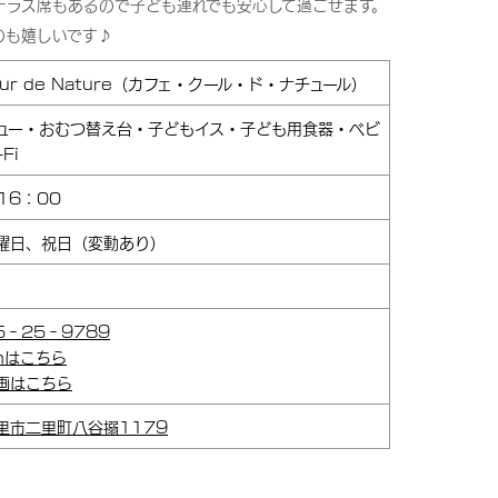
テラス席もあるので子ども連れでも安心して過ごせます。
のも嬉しいです♪
oeur de Nature（カフェ・クール・ド・ナチュール）
ュー・おむつ替え台・子どもイス・子ども用食器・ベビ
Fi
16：00
曜日、祝日（変動あり）
55‐25‐9789
amはこちら
画はこちら
里市二里町八谷搦1179