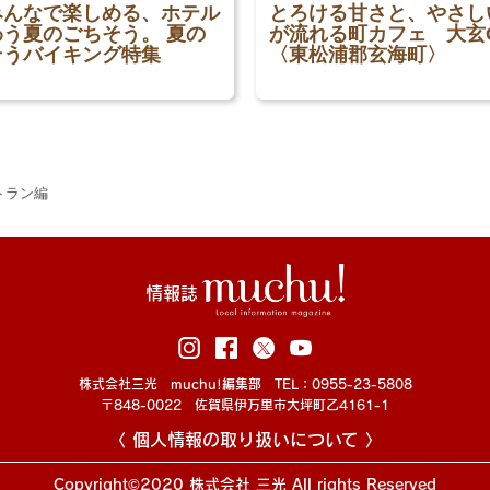
みんなで楽しめる、ホテル
とろける甘さと、やさし
う夏のごちそう。 夏の
が流れる町カフェ 大玄C
そうバイキング特集
〈東松浦郡玄海町〉
トラン編
情報誌
株式会社三光 muchu!編集部 TEL：0955-23-5808
〒848-0022 佐賀県伊万里市大坪町乙4161-1
〈 個人情報の取り扱いについて 〉
Copyright©2020 株式会社 三光 All rights Reserved