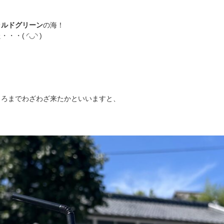
ラルドグリーン
の海！
・( ◜◡◝ )
ころまでわざわざ来たかといいますと、