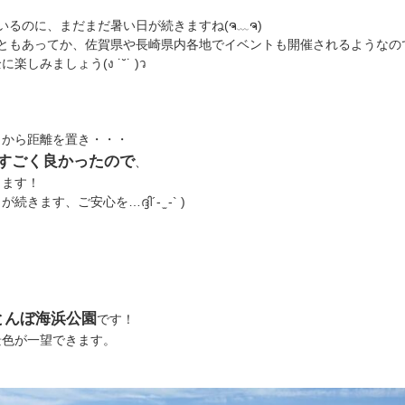
いるのに、まだまだ暑い日が続きますね(ຈ﹏ຈ)
こともあってか、佐賀県や長崎県内各地でイベントも開催されるようなの
しみましょう(ง ˙˘˙ )ว
タから距離を置き・・・
すごく良かったので
、
きます！
す、ご安心を…ദ്ദി´- ̫ -` )
とんぼ海浜公園
です！
景色が一望できます。