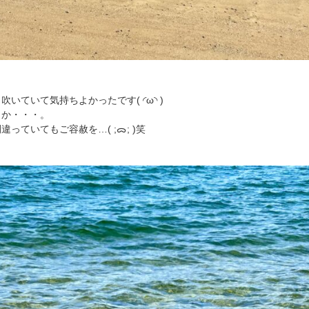
いていて気持ちよかったです( ◜ω◝ )
うか・・・。
っていてもご容赦を…( ;ᯅ; )笑