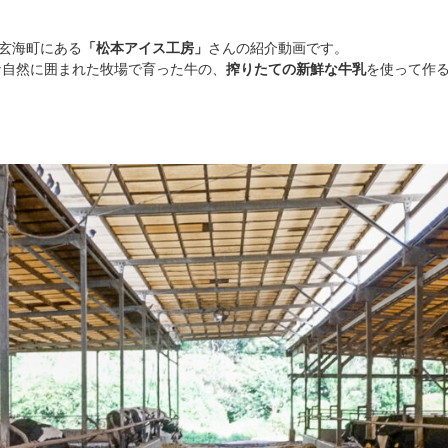
郡玄海町にある
「松本アイス工房」
さんの紹介動画です。
な自然に囲まれた牧場で育った牛の、
搾りたての新鮮な牛乳
を使って作