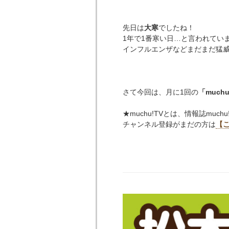
先日は
大寒
でしたね！
1年で1番寒い日…と言われています
インフルエンザなどまだまだ猛
さて今回は、月に1回の
「muc
★muchu!TVとは、情報誌mu
チャンネル登録がまだの方は
【