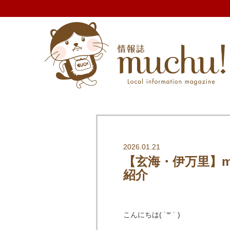
2026.01.21
【玄海・伊万里】m
紹介
こんにちは( ˙꒳ ˙ )