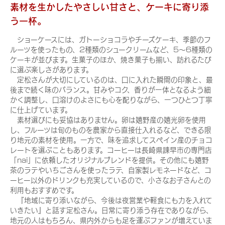
素材を生かしたやさしい甘さと、ケーキに寄り添
う一杯。
ショーケースには、ガトーショコラやチーズケーキ、季節のフ
ルーツを使ったもの、2種類のシュークリームなど、5～6種類の
ケーキが並びます。生菓子のほか、焼き菓子も揃い、訪れるたび
に選ぶ楽しさがあります。
定松さんが大切にしているのは、口に入れた瞬間の印象と、最
後まで続く味のバランス。甘みやコク、香りが一体となるよう細
かく調整し、口溶けのよさにも心を配りながら、一つひとつ丁寧
に仕上げています。
素材選びにも妥協はありません。卵は嬉野産の嬉光卵を使用
し、フルーツは旬のものを農家から直接仕入れるなど、できる限
り地元の素材を使用。一方で、味を追求してスペイン産のチョコ
レートを選ぶこともあります。コーヒーは長崎県諫早市の専門店
「nai」に依頼したオリジナルブレンドを提供。その他にも嬉野
茶のラテやいちごさんを使ったラテ、自家製レモネードなど、コ
ーヒー以外のドリンクも充実しているので、小さなお子さんとの
利用もおすすめです。
『地域に寄り添いながら、今後は夜営業や軽食にも力を入れて
いきたい』と話す定松さん。日常に寄り添う存在でありながら、
地元の人はもちろん、県内外からも足を運ぶファンが増えていま