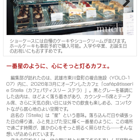
Pre
Nex
viou
t
s
ショーケースには自慢のケーキやシュークリームが並びます。
ホールケーキも事前予約で購入可能。入学や卒業、お誕生日
のお祝いにもおすすめです。
一番星のように、心にそっと灯るカフェ。
編集部が訪れたのは、武雄市東川登町の複合施設〈YOLO-1
07〉内に、2026年3月にオープンしたカフェ「cafépâtisseri
e Stella（カフェパティスリー ステラ）」。黒とグレーを基調に
した店内は、ほどよく落ち着きがあり、カウンター5席とテーブ
ル席、さらに天気の良い日には外での飲食も楽しめる、コンパク
トながら居心地のよい空間です。
店名の「Stella」は“星”という意味。落ち込んだ日や頑張っ
た日の帰り道、ふと見上げた空に輝く一番星のように、この場所
で過ごす時間が、誰かの心をそっと明るく照らせたら――そんな
想いが込められています。
店主の定松さんは、幼少期に姉とお菓子作りを楽しんだ経験か