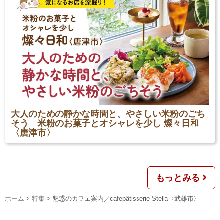
大人のための静かな時間と、やさしい米粉のごち
そう 米粉のお菓子とオシャレを少し 燦々日和
〈唐津市〉
もっとみる
ホーム
>
特集
>
魅惑のカフェ案内／cafepâtisserie Stella〈武雄市〉