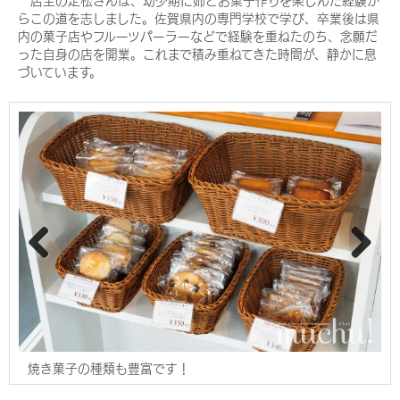
らこの道を志しました。佐賀県内の専門学校で学び、卒業後は県
内の菓子店やフルーツパーラーなどで経験を重ねたのち、念願だ
った自身の店を開業。これまで積み重ねてきた時間が、静かに息
づいています。
Pre
Nex
viou
t
s
焼き菓子の種類も豊富です！