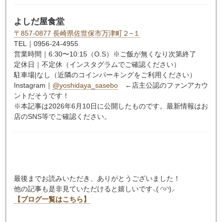
よしだ屋食堂
〒857-0877 長崎県佐世保市万津町２−１
TEL｜0956-24-4955
営業時間｜6:30〜10:15（O.S）※ご飯が無くなり次第終了
定休日｜不定休（インスタグラムでご確認ください）
駐車場|なし（近隣のコインパーキングをご利用ください）
Instagram｜
@yoshidaya_sasebo
←店主公認のファンアカウ
ントだそうです！
※本記事は2026年6月10日に公開したものです。最新情報はお
店のSNS等でご確認ください。
最後までお読みいただき、ありがとうございました！
他の記事も是非見ていただけると嬉しいです⸜( ◜࿁◝)⸝︎︎
【ブログ一覧はこちら】