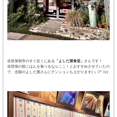
佐世保朝市のすぐ近くにある
「よしだ屋食堂」
さんです！
佐世保の朝ごはんを食べるならここ！とおすすめさせていたの
で、念願のよしだ屋さんにテンションも上がります
(
っ
॑
꒳
॑
c)