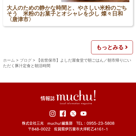
大人のための静かな時間と、やさしい米粉のごち
そう 米粉のお菓子とオシャレを少し 燦々日和
〈唐津市〉
もっとみる
ホーム
>
ブログ
>
【佐世保市】よしだ屋食堂で朝ごはん／朝市帰りにい
ただく豚汁定食と朝活時間
情報誌
株式会社三光 muchu!編集部 TEL：0955-23-5808
〒848-0022 佐賀県伊万里市大坪町乙4161-1