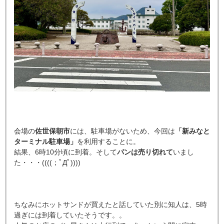
会場の
佐世保朝市
には、駐車場がないため、今回は
「新みなと
ターミナル駐車場」
を利用することに。
結果、6時10分頃に到着。そして
パンは売り切れて
いまし
た・・・((((
；ﾟДﾟ
))))
ちなみにホットサンドが買えたと話していた別に知人は、5時
過ぎには到着していたそうです。。