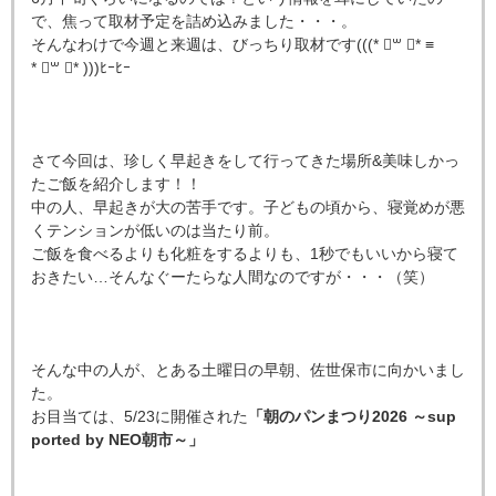
で、焦って取材予定を詰め込みました・・・。
そんなわけで今週と来週は、びっちり取材です(((*
॑
꒳
॑
* ≡
*
॑
꒳
॑
* )))ﾋｰﾋｰ
さて今回は、珍しく早起きをして行ってきた場所&美味しかっ
たご飯を紹介します！！
中の人、早起きが大の苦手です。子どもの頃から、寝覚めが悪
くテンションが低いのは当たり前。
ご飯を食べるよりも化粧をするよりも、1秒でもいいから寝て
おきたい…そんなぐーたらな人間なのですが・・・（笑）
そんな中の人が、とある土曜日の早朝、佐世保市に向かいまし
た。
お目当ては、5/23に開催された
「朝のパンまつり2026 ～sup
ported by NEO朝市～」