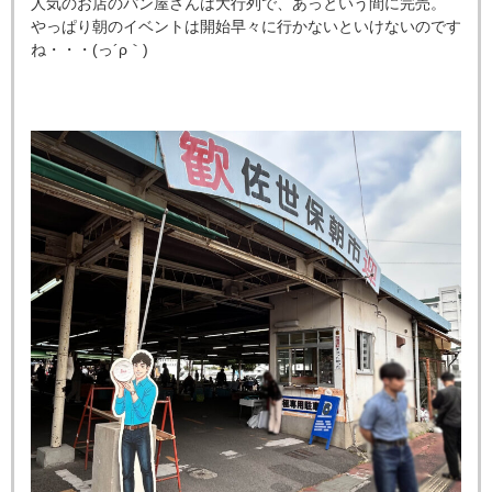
人気のお店のパン屋さんは⁡大行列⁡で、⁡あっという間に完売⁡。
やっぱり朝のイベントは開始早々に行かないといけないのです
ね・・・(
っ
´ρ
｀
)