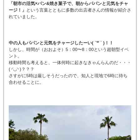
「朝市の活気×パン&焼き菓子で、朝からパパンと元気をチャ
ージ！」
という言葉とともに多数の出店者さんの情報が紹介さ
れていました。
中の人もパパンと元気をチャージしたーい( ˙
꒳
˙ )！！
しかし、時間が（おおよそ）5：00〜8：00という超朝型イベ
ント。
移動時間も考えると、一体何時に起きなきゃんらんのだ・・・
(
◜◡◝
)？？？
さすがに5時は厳しそうだったので、知人と現地で6時に待ち
合わせることに。