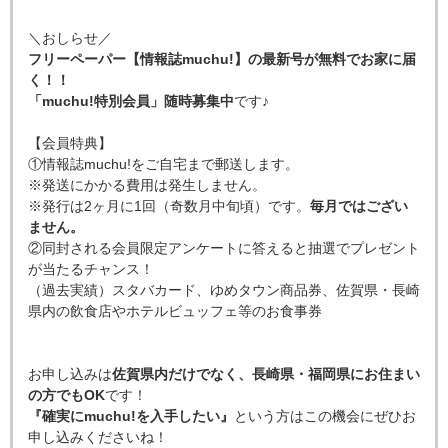
＼おしらせ／
フリーペーパー【情報誌muchu!】の最新号が無料でお家に届
く！！
「muchu!特別会員」随時募集中
です♪
【会員特典】
①情報誌muchu!をご自宅まで郵送します。
※発送にかかる費用は発生しません。
※発行は2ヶ月に1回（奇数月中旬頃）です。
毎月ではござい
ません。
②同封される会員限定アンケートに答えると抽選でプレゼント
が当たるチャンス！
（過去実績）スタバカード、ゆめタウン商品券、佐賀県・長崎
県内の飲食店やホテルビュッフェ等のお食事券
お申し込みは
佐賀県内だけでなく、長崎県・福岡県にお住まい
の方でもOK
です！
『確実にmuchu!を入手したい』
という方はこの機会にぜひお
申し込みくださいね！