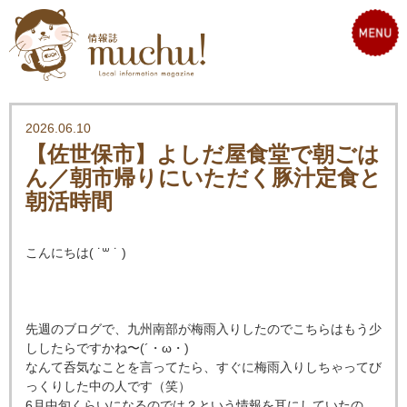
2026.06.10
【佐世保市】よしだ屋食堂で朝ごは
ん／朝市帰りにいただく豚汁定食と
朝活時間
こんにちは( ˙
꒳
˙ )
先週のブログで、九州南部が梅雨入りしたのでこちらはもう少
ししたらですかね〜(´・ω・)
なんて呑気なことを言ってたら、すぐに梅雨入りしちゃってび
っくりした中の人です（笑）
6月中旬くらいになるのでは？という情報を耳にしていたの