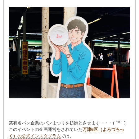
某有名パン企業のパンまつりを彷彿とさせます・・・( ˙
꒳
˙ )
このイベントの企画運営をされていた
万津6区（よろづろっ
く）
の公式インスタグラム
では、