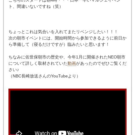
こちらのスタートは朝4時・・・日本一早いマルシェイベン
ト、間違いないですね（笑）
ちょっとこれは気合いを入れてまたリベンジしたい！！！
次の朝市イベントには、開始時間から参加できるように前日か
ら準備して（寝るだけですが）臨みたいと思います！
ちなみに佐世保朝市の歴史や、今年1月に開催されたNEO朝市
について詳しく取材されていた
動画
があったのでぜひご覧くだ
さい♪
（NBC長崎放送さんのYouTubeより）