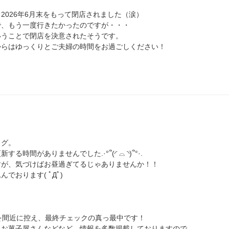
2026年6月末をもって閉店されました（涙）
で、もう一度行きたかったのですが・・・
いうことで閉店を決意されたそうです。
からはゆっくりとご夫婦の時間をお過ごしください！
ログ。
時間がありませんでした.·°՞(◜ ⌓ ◝)՞°·.
すが、気づけばお昼過ぎてるじゃありませんか！！
でおります( ﾟДﾟ)
も完成を間近に控え、最終チェックの真っ最中です！
にお菓子屋さんなどなど、情報を多数掲載しておりますので、