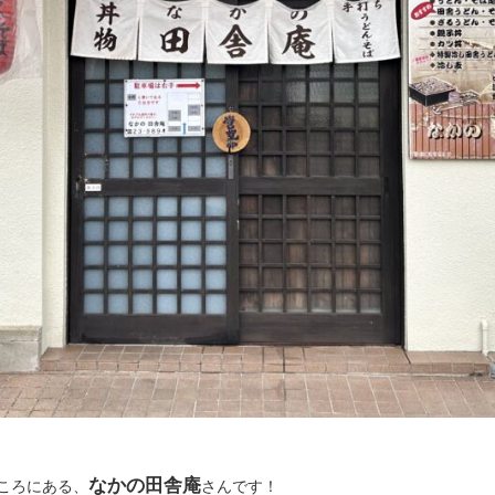
なかの田舎庵
ころにある、
さんです！