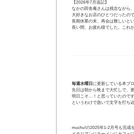
【2026年7月追記】
なかの田舎庵さんは残念ながら、
大好きなお店のひとつだったの
長期休業の末、再会は難しいと
長い間、お疲れ様でした。これ
毎週水曜日
に更新している本ブ
先日は朝から晩まで大忙しで、更新する
明日こそ…！と思っていたので
というわけで急いで文字を打ち込ん
muchu!の2025年1-2月号
イタリアンにラーメンにカフェ