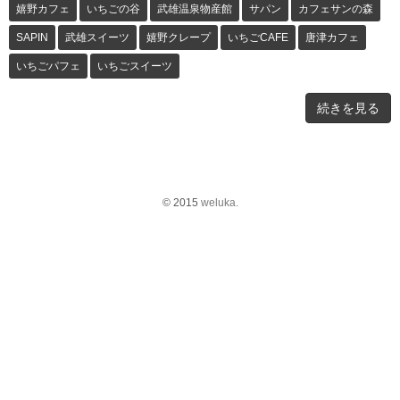
嬉野カフェ
いちごの谷
武雄温泉物産館
サパン
カフェサンの森
SAPIN
武雄スイーツ
嬉野クレープ
いちごCAFE
唐津カフェ
いちごパフェ
いちごスイーツ
続きを見る
© 2015
weluka.