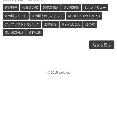
嬉野観光
佐賀道の駅
嬉野温泉駅
道の駅鹿島
ミルクブリュー
道の駅しろいし
道の駅うれしのまるく
UPLIFT SHIMOJYUKU
アップリフトシモジュク
鹿島観光
白石れんこん
道の駅
西九州新幹線
嬉野温泉
続きを見る
© 2015
weluka.