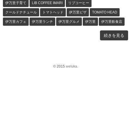
伊万里子育て
LIB COFFEE IMARI
リブコーヒー
クールドナチュール
トマトヘッド
伊万里ピザ
TOMATO HEAD
伊万里カフェ
伊万里ランチ
伊万里グルメ
伊万里
伊万里飲食店
続きを見る
© 2015
weluka.