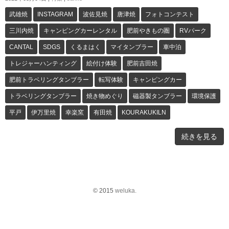
武雄焼
INSTAGRAM
波佐見焼
唐津焼
フォトコンテスト
三川内焼
キャンピングカーレンタル
肥前やきもの圏
RVパーク
CANTAL
SDGS
くるまはく
マイタンブラー
車中泊
トレジャーハンティング
絵付け体験
肥前吉田焼
肥前トラベリングタンブラー
転写体験
キャンピングカー
トラベリングタンブラー
焼き物めぐり
磁器製タンブラー
環境保護
平戸
伊万里焼
幸楽窯
有田焼
KOURAKUKILN
続きを見る
© 2015
weluka.