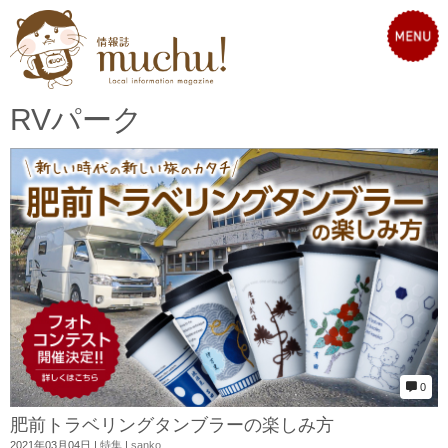
RVパーク
0
肥前トラベリングタンブラーの楽しみ方
2021年03月04日
|
特集
|
sanko