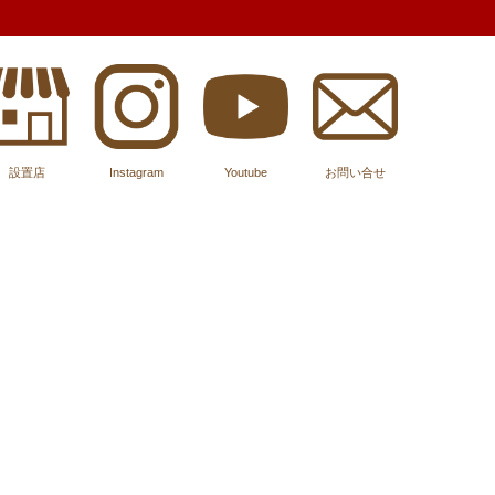
設置店
Instagram
Youtube
お問い合せ