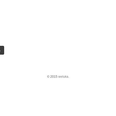
る
© 2015
weluka.