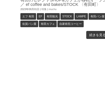
有田のセレクトSHOP&カフェが移転オープ
／ ef coffee and bakes/STOCK 〈有田町〉
2023年09月01日
|
特集
|
muchu
エフ 有田
EF
有田観光
STOCK
LAMPE
有田パン屋
佐賀パン屋
有田カフェ
自家焙煎コーヒー
続きを見