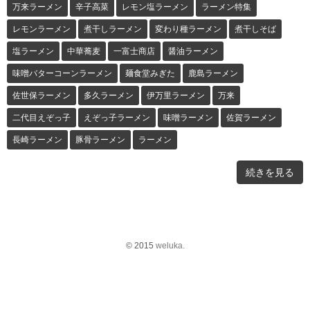
万来ラーメン
辛子高菜
レモン塩ラーメン
ラーメン特集
レモンラーメン
煮干しラーメン
変わり種ラーメン
煮干しそば
塩ラーメン
中華蕎麦
一富士商店
醤油ラーメン
味噌バターコーンラーメン
麺食堂みぎた
鹿島ラーメン
佐世保ラーメン
多久ラーメン
伊万里ラーメン
万来
二代目えぞっ子
えぞっ子ラーメン
味噌ラーメン
佐賀ラーメン
長崎ラーメン
豚骨ラーメン
ラーメン
続きを見る
© 2015
weluka.