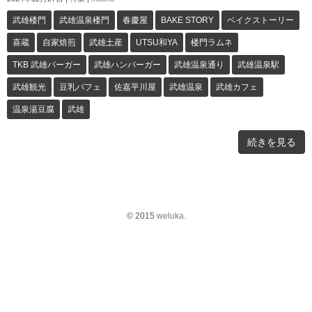
武雄楼門
武雄温泉楼門
春慶屋
BAKE STORY
ベイクストーリー
喜蔵
自家焙煎
武雄土産
UTSU和YA
楼門ラムネ
TKB 武雄バーガー
武雄ハンバーガー
武雄温泉通り
武雄温泉駅
武雄観光
豆乳パフェ
佐嘉平川屋
武雄温泉
武雄カフェ
温泉湯豆腐
武雄
続きを見る
© 2015
weluka.