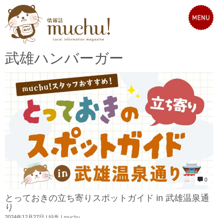
武雄ハンバーガー
0
とっておきの立ち寄りスポットガイド in 武雄温泉通
り
2024年12月27日
|
特集
|
muchu