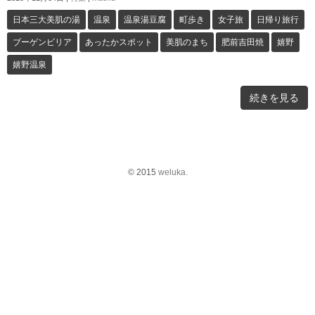
日本三大美肌の湯
温泉
温泉湯豆腐
町歩き
女子旅
日帰り旅行
ブーゲンビリア
あったかスポット
美肌のまち
肥前吉田焼
嬉野
嬉野温泉
続きを見る
© 2015
weluka.