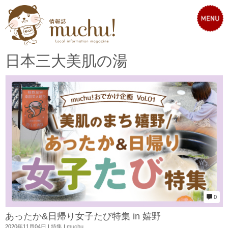
日本三大美肌の湯
0
あったか&日帰り女子たび特集 in 嬉野
2020年11月04日
|
特集
|
muchu