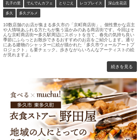
孔子の里
でんでんカフェ
とりごえ
レコプレイス
深山生花店
多久
多久グルメ
10数店舗のお店が集まる多久市の「京町商店街」。個性豊かな店主
や人情味あふれる方たちが集う温かみのある商店街です。今回はそ
んな京町商店街〜多久駅周辺にスポットを当て、春先の気持ち良い
季節にふらっとお散歩できるおすすめのお店をご紹介します。通り
にある建物のシャッターに絵が描かれた「多久市ウォールアートプ
ロジェクト」も要チェック。歩きながらいろんなアーティストの絵
が見れますよ。
続きを見る