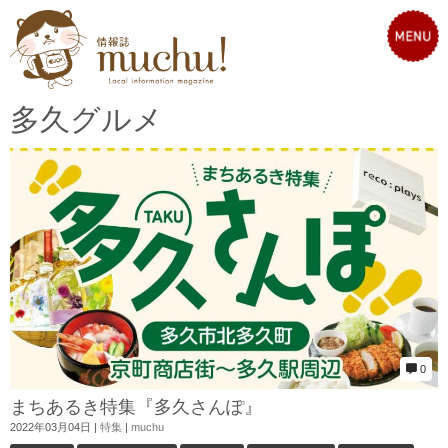
多久グルメ
0
まちあるき特集『多久さんぽ』
2022年03月04日
|
特集
|
muchu